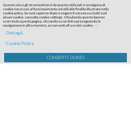
Questo sito o gli strumenti terzi da questo utilizzati si avvalgono di
cookie necessari al funzionamento ed utili alle finalità illustrate nella
cookie policy. Se vuoi saperne di più o negare il consenso a tutti o ad
alcuni cookie, consulta cookie settings. Chiudendo questo banner,
scorrendo questa pagina, cliccando su un link o proseguendo la
navigazione in altra maniera, acconsenti all’uso dei cookie.
-
-
Dettagli.
Cookie Policy.
CONSENTI COOKIES