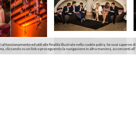
al funzionamento ed utili alle finalità illustrate nella cookie policy. Se vuoi saperne di
, cliccando su un link o proseguendo la navigazione in altra maniera, acconsenti all’