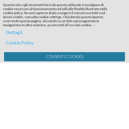
Questo sito o gli strumenti terzi da questo utilizzati si avvalgono di
cookie necessari al funzionamento ed utili alle finalità illustrate nella
cookie policy. Se vuoi saperne di più o negare il consenso a tutti o ad
alcuni cookie, consulta cookie settings. Chiudendo questo banner,
scorrendo questa pagina, cliccando su un link o proseguendo la
navigazione in altra maniera, acconsenti all’uso dei cookie.
-
-
Dettagli.
Cookie Policy.
CONSENTI COOKIES